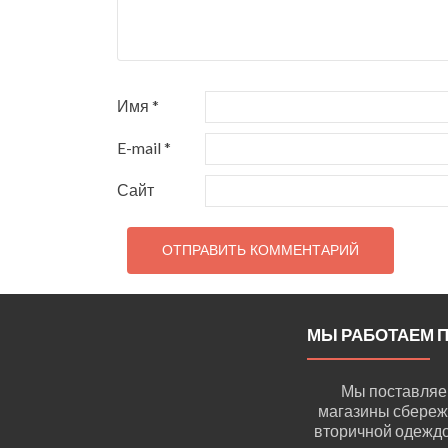
Имя
*
E-mail
*
Сайт
МЫ РАБОТАЕМ П
Мы поставляе
магазины сбереж
вторичной одеждой