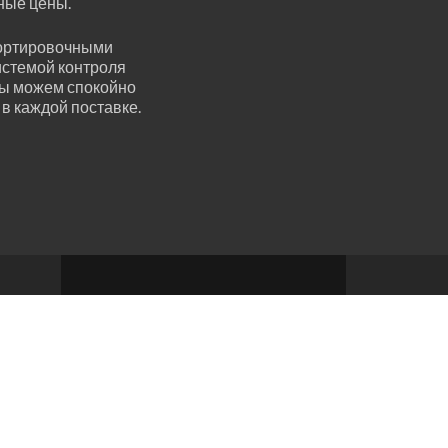
ные цены.
сортировочными
истемой контроля
мы можем спокойно
 в каждой поставке.