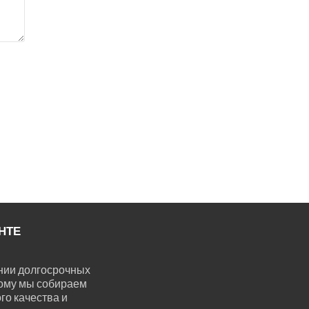
НТЕ
нии долгосрочных
ому мы собираем
го качества и