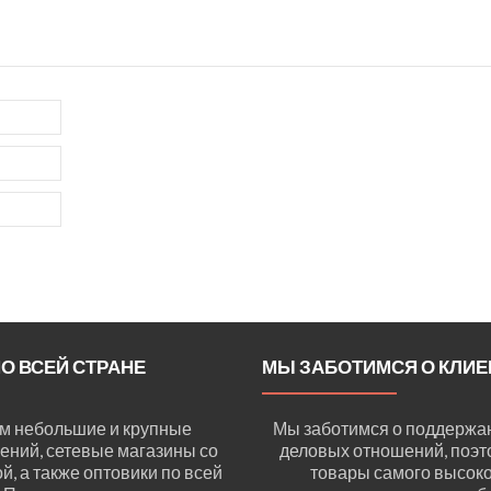
О ВСЕЙ СТРАНЕ
МЫ ЗАБОТИМСЯ О КЛИЕ
м небольшие и крупные
Мы заботимся о поддержа
ений, сетевые магазины со
деловых отношений, поэт
, а также оптовики по всей
товары самого высоко