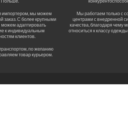
Польше.
конкурентоспособ
 импортером, мы можем
Мы работаем только с 
й заказ. С более крупными
центрами с внедренной с
ы можем адаптировать
качества, благодаря чему 
е к индивидуальным
относиться к классу одежды
ностям клиентов.
транспортом, по желанию
равляем товар курьером.
sales@amersklad.pl
Lublin +48 516 910 900