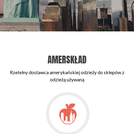
AMERSKŁAD
Rzetelny dostawca amerykańskiej odzieży do sklepów z
odzieżą używaną
Go
to
Dlaczego
odzież
z