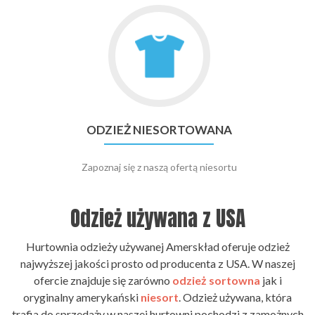
Go
to
odzież
niesortowana
ODZIEŻ NIESORTOWANA
Zapoznaj się z naszą ofertą niesortu
Odzież używana z USA
Hurtownia odzieży używanej Amerskład oferuje odzież
najwyższej jakości prosto od producenta z USA. W naszej
ofercie znajduje się zarówno
odzież sortowna
jak i
oryginalny amerykański
niesort
. Odzież używana, która
trafia do sprzedaży w naszej hurtowni pochodzi z zamożnych