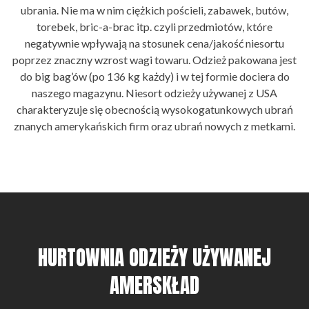
ubrania. Nie ma w nim ciężkich pościeli, zabawek, butów,
torebek, bric-a-brac itp. czyli przedmiotów, które
negatywnie wpływają na stosunek cena/jakość niesortu
poprzez znaczny wzrost wagi towaru. Odzież pakowana jest
do big bag’ów (po 136 kg każdy) i w tej formie dociera do
naszego magazynu. Niesort odzieży używanej z USA
charakteryzuje się obecnością wysokogatunkowych ubrań
znanych amerykańskich firm oraz ubrań nowych z metkami.
HURTOWNIA ODZIEŻY UŻYWANEJ
AMERSKŁAD