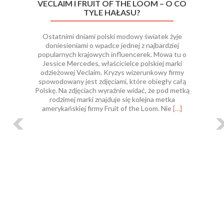
VECLAIM I FRUIT OF THE LOOM – O CO
TYLE HAŁASU?
Ostatnimi dniami polski modowy światek żyje
doniesieniami o wpadce jednej z najbardziej
popularnych krajowych influencerek. Mowa tu o
Jessice Mercedes, właścicielce polskiej marki
odzieżowej Veclaim. Kryzys wizerunkowy firmy
spowodowany jest zdjęciami, które obiegły całą
Polskę. Na zdjęciach wyraźnie widać, że pod metką
rodzimej marki znajduje się kolejna metka
Read
amerykańskiej firmy Fruit of the Loom. Nie
[…]
more
about
Veclaim
i
Fruit
of
the
Loom
–
o
co
tyle