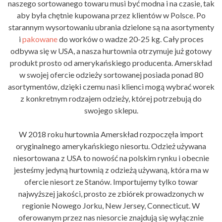
naszego sortowanego towaru musi być modna i na czasie, tak
aby była chętnie kupowana przez klientów w Polsce. Po
starannym wysortowaniu ubrania dzielone są na asortymenty
i
pakowane
do worków o wadze 20-25 kg. Cały proces
odbywa się w USA, a nasza hurtownia otrzymuje już gotowy
produkt prosto od amerykańskiego producenta. Amerskład
w swojej ofercie odzieży sortowanej posiada ponad 80
asortymentów, dzięki czemu nasi klienci mogą wybrać worek
z konkretnym rodzajem odzieży, której potrzebują do
swojego sklepu.
W 2018 roku hurtownia Amerskład rozpoczęła import
oryginalnego amerykańskiego niesortu. Odzież używana
niesortowana z USA to nowość na polskim rynku i obecnie
jesteśmy jedyną hurtownią z odzieżą używaną, która ma w
ofercie niesort ze Stanów. Importujemy tylko towar
najwyższej jakości, prosto ze zbiórek prowadzonych w
regionie Nowego Jorku, New Jersey, Connecticut. W
oferowanym przez nas niesorcie znajdują się wyłącznie