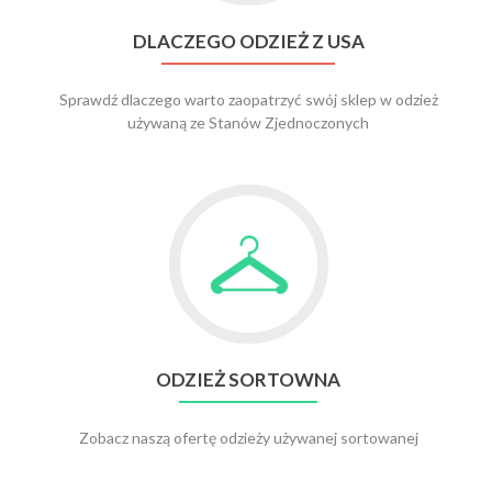
USA
DLACZEGO ODZIEŻ Z USA
Sprawdź dlaczego warto zaopatrzyć swój sklep w odzież
używaną ze Stanów Zjednoczonych
Go
to
odzież
sortowna
ODZIEŻ SORTOWNA
Zobacz naszą ofertę odzieży używanej sortowanej