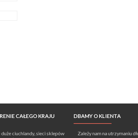
RENIE CAŁEGO KRAJU
DBAMY O KLIENTA
duże ciuchlandy, sieci sklepów
Zależy nam na utrzymaniu dł