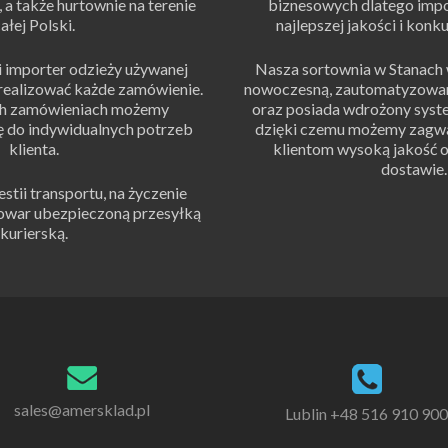
 a także hurtownie na terenie
biznesowych dlatego impo
ałej Polski.
najlepszej jakości i konku
 importer odzieży używanej
Nasza sortownia w Stanach 
zrealizować każde zamówienie.
nowoczesną, zautomatyzowaną
ch zamówieniach możemy
oraz posiada wdrożony syste
ę do indywidualnych potrzeb
dzięki czemu możemy zagw
klienta.
klientom wysoką jakość o
dostawie.
ii transportu, na życzenie
towar ubezpieczoną przesyłką
kurierską.
sales@amersklad.pl
Lublin +48 516 910 900