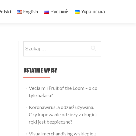
olski
English
Русский
Українська
Szukaj:
OSTATNIE WPISY
Veclaim i Fruit of the Loom – o co
tyle hałasu?
Koronawirus, a odzież używana.
Czy kupowanie odzieży z drugiej
ręki jest bezpieczne?
Visual merchandising w sklepie z