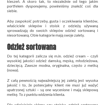
kieszeń. A skoro tak, to niezależnie od tego jakim
portfelem dysponujemy, powinniśmy znaleźć coś dla
siebie.
Aby zaspokoić potrzeby, gusta i oczekiwania klientów,
właściciele sklepów i stoisk z odzieżą używaną
sprowadzają do swoich sklepów odzież sortowaną i
niesortowaną. Obie kategorie mają swoje zalety.
Odzież sortowana
Do tej kategorii zalicza się m.in. odzież cream – czyli
wysokiej jakości odzież damską, męską, młodzieżowa,
dziecięcą. Zawsze modna, oryginalna, często z metką
(nowa).
Z całą pewnością najważniejszą jej zaletą jest wysoka
jakość i to, że potencjalny klient nie musi już ważyć
upatrzonej sztuki – są one wycenione i mają sklepową
metkę. To z punktu widzenia klienta.
Dla właściciela sklepu czy stoiska,
odzież sortowana