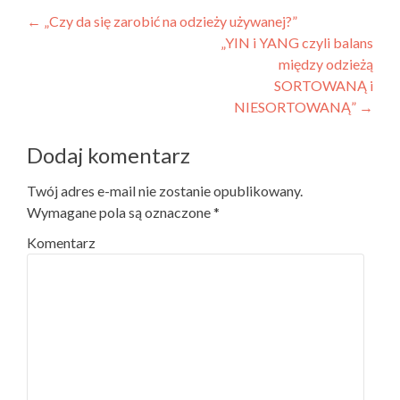
Nawigacja wpisu
←
„Czy da się zarobić na odzieży używanej?”
„YIN i YANG czyli balans
między odzieżą
SORTOWANĄ i
NIESORTOWANĄ”
→
Dodaj komentarz
Twój adres e-mail nie zostanie opublikowany.
Wymagane pola są oznaczone
*
Komentarz