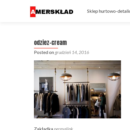
Przejdź do treści
Sklep hurtowo-detali
odziez-cream
Posted on
grudzień 14, 2016
Zakładka
permalink
.