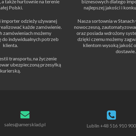
 a także hurtownie na terenie
biznesowych dlatego impo
ałej Polski.
najlepszej jakości i konku
 importer odzieży używanej
Nasza sortownia w Stanach 
zrealizować każde zamówienie.
nowoczesną, zautomatyzowaną
ch zamówieniach możemy
oraz posiada wdrożony syste
ę do indywidualnych potrzeb
dzięki czemu możemy zagw
klienta.
klientom wysoką jakość o
dostawie.
ii transportu, na życzenie
towar ubezpieczoną przesyłką
kurierską.
sales@amersklad.pl
Lublin +48 516 910 900