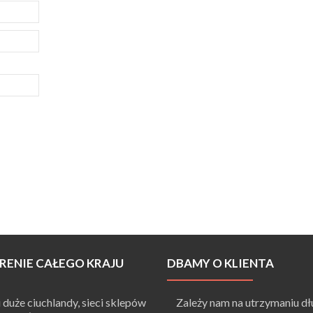
RENIE CAŁEGO KRAJU
DBAMY O KLIENTA
duże ciuchlandy, sieci sklepów
Zależy nam na utrzymaniu dł