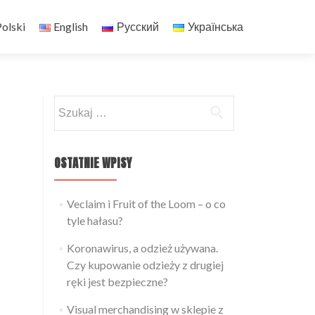
olski
English
Русский
Українська
Szukaj:
OSTATNIE WPISY
Veclaim i Fruit of the Loom – o co
tyle hałasu?
Koronawirus, a odzież używana.
Czy kupowanie odzieży z drugiej
ręki jest bezpieczne?
Visual merchandising w sklepie z